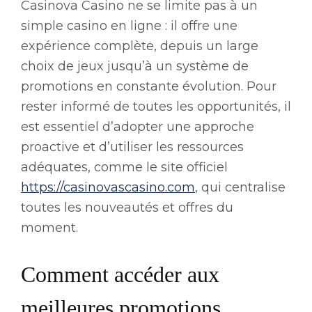
Casinova Casino ne se limite pas à un
simple casino en ligne : il offre une
expérience complète, depuis un large
choix de jeux jusqu’à un système de
promotions en constante évolution. Pour
rester informé de toutes les opportunités, il
est essentiel d’adopter une approche
proactive et d’utiliser les ressources
adéquates, comme le site officiel
https://casinovascasino.com
, qui centralise
toutes les nouveautés et offres du
moment.
Comment accéder aux
meilleures promotions