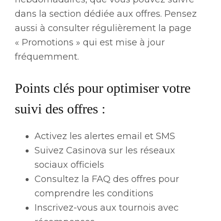
dans la section dédiée aux offres. Pensez
aussi à consulter régulièrement la page
« Promotions » qui est mise à jour
fréquemment.
Points clés pour optimiser votre
suivi des offres :
Activez les alertes email et SMS
Suivez Casinova sur les réseaux
sociaux officiels
Consultez la FAQ des offres pour
comprendre les conditions
Inscrivez-vous aux tournois avec