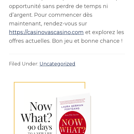
opportunité sans perdre de temps ni
d’argent. Pour commencer dès
maintenant, rendez-vous sur
https://casinovascasino.com
et explorez les
offres actuelles. Bon jeu et bonne chance !
Filed Under:
Uncategorized
Primary
Sidebar