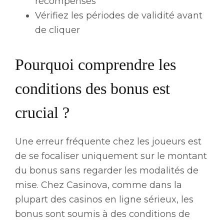
récompenses
Vérifiez les périodes de validité avant
de cliquer
Pourquoi comprendre les
conditions des bonus est
crucial ?
Une erreur fréquente chez les joueurs est
de se focaliser uniquement sur le montant
du bonus sans regarder les modalités de
mise. Chez Casinova, comme dans la
plupart des casinos en ligne sérieux, les
bonus sont soumis à des conditions de