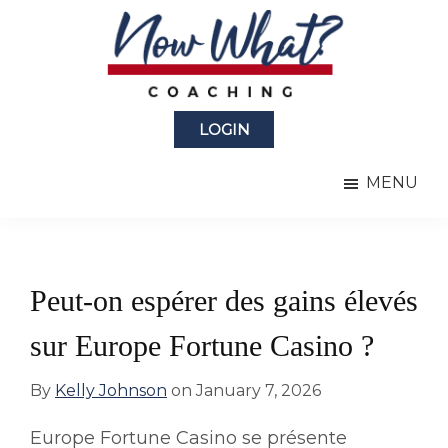
Skip
Skip
to
to
main
primary
content
sidebar
Now
from
What?
LOGIN
Laura
®
Coaching
Berman
MENU
Fortgang
Peut-on espérer des gains élevés
sur Europe Fortune Casino ?
By
Kelly Johnson
on
January 7, 2026
Europe Fortune Casino se présente