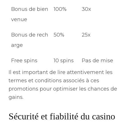
Bonus de bien
100%
30x
venue
Bonus de rech
50%
25x
arge
Free spins
10 spins
Pas de mise
Il est important de lire attentivement les
termes et conditions associés à ces
promotions pour optimiser les chances de
gains.
Sécurité et fiabilité du casino