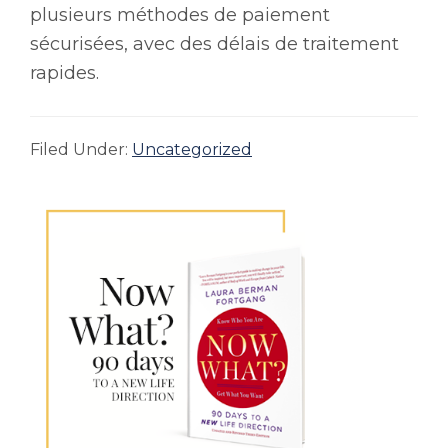
plusieurs méthodes de paiement
sécurisées, avec des délais de traitement
rapides.
Filed Under:
Uncategorized
Primary
Sidebar