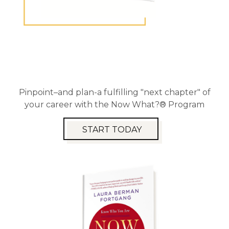
Pinpoint–and plan-a fulfilling "next chapter" of
your career with the Now What?® Program
START TODAY