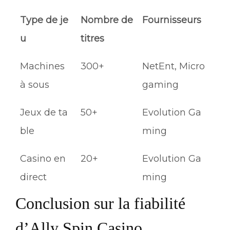
Type de je
Nombre de
Fournisseurs
u
titres
Machines
300+
NetEnt, Micro
à sous
gaming
Jeux de ta
50+
Evolution Ga
ble
ming
Casino en
20+
Evolution Ga
direct
ming
Conclusion sur la fiabilité
d’Ally Spin Casino