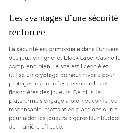
Les avantages d’une sécurité
renforcée
La sécurité est primordiale dans l’univers
des jeux en ligne, et Black Label Casino le
comprend bien. Le site est licencié et
utilise un cryptage de haut niveau pour
protéger les données personnelles et
financières des joueurs. De plus, la
plateforme s’engage à promouvoir le jeu
responsable, mettant en place des outils
pour aider les joueurs à gérer leur budget
de manière efficace.